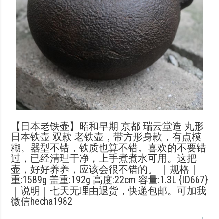
【日本老铁壶】昭和早期 京都 瑞云堂造 丸形
日本铁壶 双款 老铁壶，带方形身款，有点模
糊。器型不错，铁质也算不错。喜欢的不要错
过，已经清理干净，上手煮煮水可用。这把
壶，好好养养，应该会很不错的。 ｜规格｜
重:1589g 盖重:192g 高度:22cm 容量:1.3L {ID667}
｜说明｜七天无理由退货，快递包邮。可加我
微信hecha1982