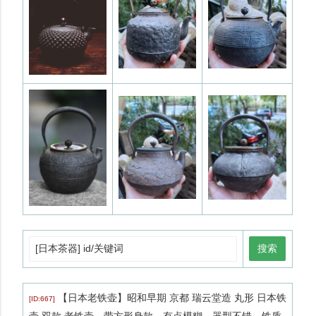
搜索
【日本老铁壶】昭和早期 京都 瑞云堂造 丸形 日本铁
[ID:667]
壶 双款 老铁壶，带方形身款，有点模糊。器型不错，铁质