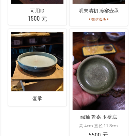
明末清初 漳窑壶承
可用ID
1500 元
= 微信洽谈 =
壶承
绿釉 乾嘉 玉壁底
高:4cm 直径:11.8cm
5500 元