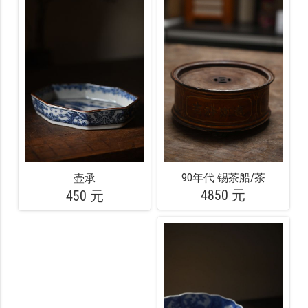
90年代 锡茶船/茶
壶承
4850 元
450 元