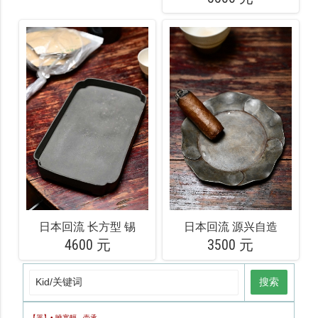
日本回流 长方型 锡
日本回流 源兴自造
4600 元
3500 元
搜索
【器】• 曉寒輕 - 壶承