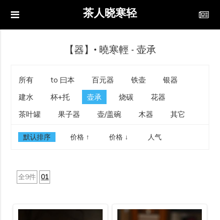
茶人晓寒轻
【器】• 曉寒輕 - 壶承
所有
to 曰本
百元器
铁壶
银器
建水
杯+托
壶承
烧碳
花器
茶叶罐
果子器
壶/盖碗
木器
其它
默认排序
价格 ↑
价格 ↓
人气
全9件
01